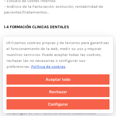
– Estudio de Costes Internos
– Análisis de la Facturación: evolución, rentabilidad de
pacientes/tratamientos…
1.4 FORMACIÓN CLINICAS DENTALES
– Plan de Desarrollo Individual, Análisis de Competencias y
Utilizamos cookies propias y de terceros para garantizar
Optimización de los Recursos Humanos.
el funcionamiento de la web, medir su uso y mejorar
nuestros servicios. Puede aceptar todas las cookies,
rechazar las no necesarias o configurar sus
FASE 2. Diseño del Plan Estratégico de la Clínica:
preferencias.
Política de cookies
– Acciones necesarias para lograr los objetivos y cómo
Aceptar todo
conseguirlas.
Rechazar
FASE 3. Implantación de la Estrategia:
Configurar
– Despliegue de los Planes de Acción establecidos.