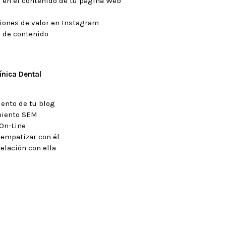
 en el contenido de tu página Web
iones de valor en Instagram
s de contenido
ínica Dental
ento de tu blog
miento SEM
 On-Line
 empatizar con él
elación con ella